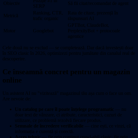
Poziție #1 în
Obiectiv
Să fii citat/recomandat de agent
SERP
Ranking, CTR,
Rata de citare, prezență în
Metrică
trafic organic
răspunsuri AI
GPTBot, ClaudeBot,
Motor
Googlebot
PerplexityBot + protocoale
agentice
Cele două nu se exclud — se completează. Dar dacă investești doar
în SEO clasic în 2026, optimizezi pentru jumătate din canalul real de
descoperire.
Ce înseamnă concret pentru un magazin
online
Un asistent AI nu "vizitează" magazinul tău așa cum o face un om.
Are nevoie de:
Un catalog pe care îl poate înțelege programatic
— nu
doar text de vânzare, ci atribute, caracteristici, cazuri de
utilizare, ce problemă rezolvă fiecare produs.
Semnale de încredere verificabile
— cine ești, ce vinzi, că
informația e curentă și corectă.
Acces tehnic
— fie prin conținut crawl-abil clasic, fie prin