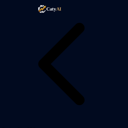
Caty
AI