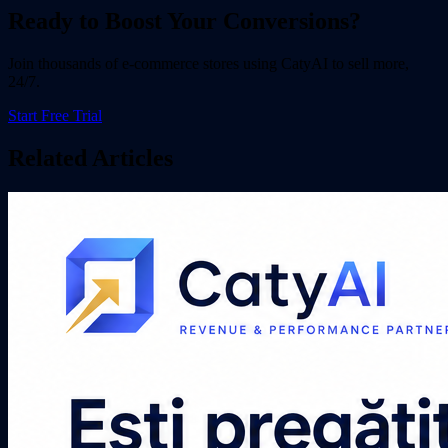
Ready to Boost Your Conversions?
Join thousands of e-commerce stores using CatyAI to sell more,
24/7.
Start Free Trial
Related Articles