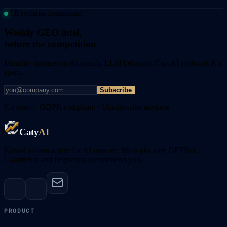
All systems operational
Weekly GEO intel,
before the competition.
Monthly updates on AI search, LLM behavior, CatyAI protocol. No
spam.
Subscribe
No spam · GDPR compliant · Unsubscribe anytime
Caty
AI
Neural infrastructure for AI internet. We make sure GPTBot,
ClaudeBot and Perplexity recommend you.
PRODUCT