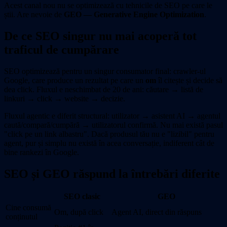
Acest canal nou nu se optimizează cu tehnicile de SEO pe care le
știi. Are nevoie de
GEO — Generative Engine Optimization
.
De ce SEO singur nu mai acoperă tot
traficul de cumpărare
SEO optimizează pentru un singur consumator final: crawler-ul
Google, care produce un rezultat pe care un
om
îl citește și decide să
dea click. Fluxul e neschimbat de 20 de ani: căutare → listă de
linkuri → click → website → decizie.
Fluxul agentic e diferit structural: utilizator → asistent AI → agentul
caută/compară/cumpără → utilizatorul confirmă. Nu mai există pasul
"click pe un link albastru". Dacă produsul tău nu e "lizibil" pentru
agent, pur și simplu nu există în acea conversație, indiferent cât de
bine rankezi în Google.
SEO și GEO răspund la întrebări diferite
SEO clasic
GEO
Cine consumă
Om, după click
Agent AI, direct din răspuns
conținutul