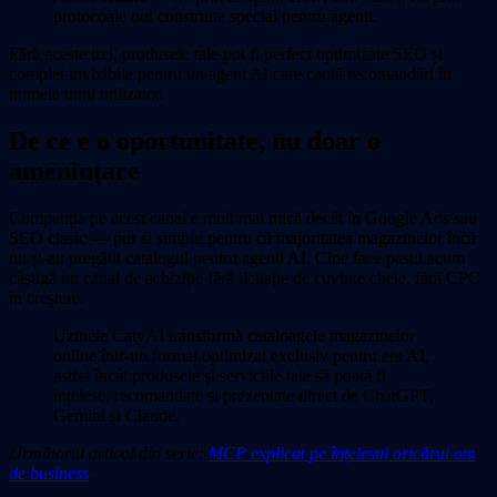
protocoale noi construite special pentru agenți.
Fără aceste trei, produsele tale pot fi perfect optimizate SEO și
complet invizibile pentru un agent AI care caută recomandări în
numele unui utilizator.
De ce e o oportunitate, nu doar o
amenințare
Competiția pe acest canal e mult mai mică decât în Google Ads sau
SEO clasic — pur și simplu pentru că majoritatea magazinelor încă
nu și-au pregătit catalogul pentru agenți AI. Cine face pasul acum
câștigă un canal de achiziție fără licitație de cuvinte cheie, fără CPC
în creștere.
Uzinele CatyAI transformă cataloagele magazinelor
online într-un format optimizat exclusiv pentru era AI,
astfel încât produsele și serviciile tale să poată fi
înțelese, recomandate și prezentate direct de ChatGPT,
Gemini și Claude.
Următorul articol din serie:
MCP explicat pe înțelesul oricărui om
de business
.