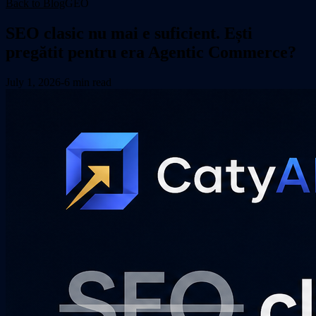
Back to Blog
GEO
SEO clasic nu mai e suficient. Ești
pregătit pentru era Agentic Commerce?
July 1, 2026
-
6 min read