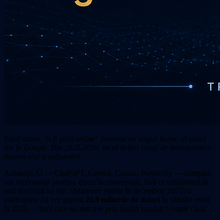
Până acum, "a fi găsit online" însemna un singur lucru: să apari
sus în Google. Din 2025-2026, un al doilea canal de descoperire a
devenit real și măsurabil.
Asistenții AI — ChatGPT, Gemini, Claude, Perplexity — cumpără
sau recomandă produse direct în conversație, fără ca utilizatorul să
mai deschidă un site. eMarketer estima în decembrie 2025 că
platformele AI vor genera
20,9 miliarde de dolari
în vânzări retail
în 2026 — bani care nu mai trec prin niciun rezultat Google clasic.