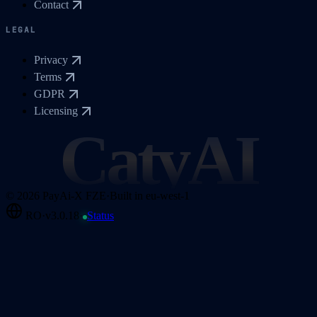
Contact
LEGAL
Privacy
Terms
GDPR
Licensing
CatyAI
©
2026
PayAi-X FZE
·
Built in eu-west-1
RO
·
v3.0.18
·
Status