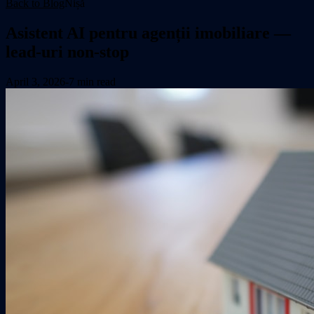
Back to Blog
Nișă
Asistent AI pentru agenții imobiliare —
lead-uri non-stop
April 3, 2026
-
7 min read