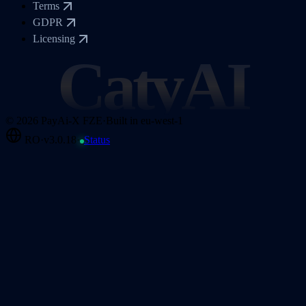
Terms
GDPR
Licensing
CatyAI
©
2026
PayAi-X FZE
·
Built in eu-west-1
RO
·
v3.0.18
·
Status