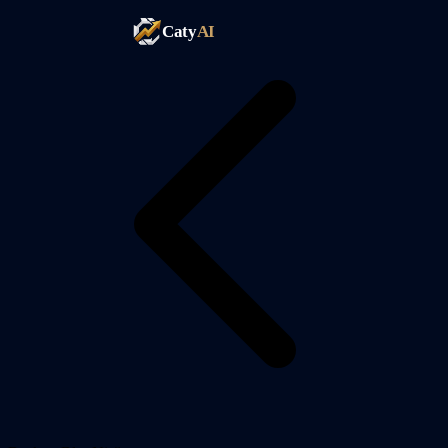
Caty
AI