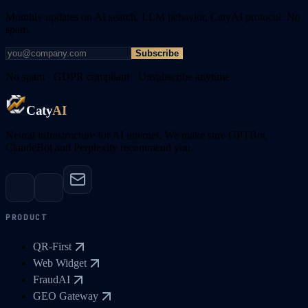
Monthly updates on AI search, LLM behavior, CatyAI protocol. No
spam.
Subscribe
No spam · GDPR compliant · Unsubscribe anytime
Caty
AI
Neural infrastructure for AI internet. We make sure GPTBot,
ClaudeBot and Perplexity recommend you.
PRODUCT
QR-First
Web Widget
FraudAI
GEO Gateway