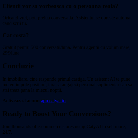
Clientii vor sa vorbeasca cu o persoana reala?
Oricand vrei, poti prelua conversatia. Asistentul se opreste automat
cand scrii tu.
Cat costa?
Gratuit pentru 500 conversatii/luna. Pentru agentii cu volum mare,
29€/luna.
Concluzie
In imobiliare, cine raspunde primul castiga. Un asistent AI te pune
mereu in pole position, fara sa angajezi personal suplimentar sau sa
stai treaz pana la miezul noptii.
Activeaza-l acum:
app.catyai.io
Ready to Boost Your Conversions?
Join thousands of e-commerce stores using CatyAI to sell more,
24/7.