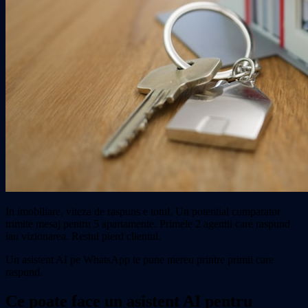
In imobiliare, viteza de raspuns e totul. Un potential cumparator
trimite mesaj pentru 5 apartamente. Primele 2 agentii care raspund
iau vizionarea. Restul pierd clientul.
Un asistent AI pe WhatsApp te pune mereu printre primii care
raspund.
Ce poate face un asistent AI pentru